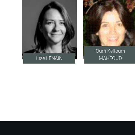
Oum Keltoum
Lise LENAIN
MAHFOUD