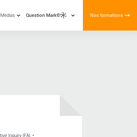
 Médias
Question Mark©
Nos formations
ve Inquiry IFAI, •