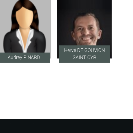
Hervé DE GOUVION
Audrey PINARD
SAINT CYR