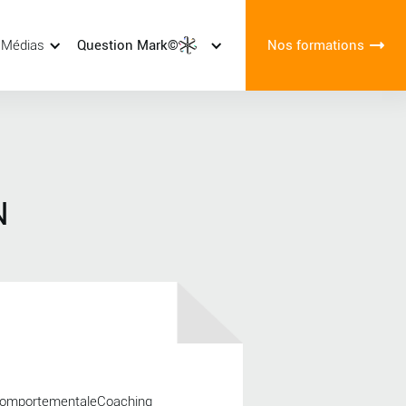
 Médias
Question Mark©
Nos formations
N
t ComportementaleCoaching