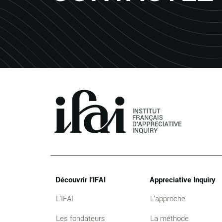
Découvrir l'IFAI
Appreciative Inquiry
L'IFAI
L'approche
Les fondateurs
La méthode