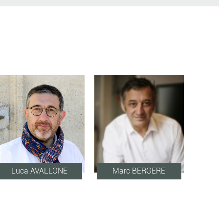
S
Luca AVALLONE
Marc BERGERE